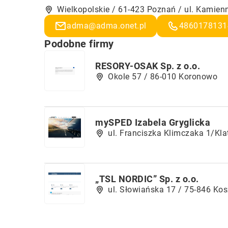
Wielkopolskie / 61-423 Poznań / ul. Kamien
adma@adma.onet.pl
4860178131
Podobne firmy
RESORY-OSAK Sp. z o.o.
Okole 57 / 86-010 Koronowo
mySPED Izabela Gryglicka
ul. Franciszka Klimczaka 1/Kl
„TSL NORDIC” Sp. z o.o.
ul. Słowiańska 17 / 75-846 Kos