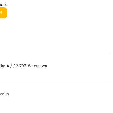
na 4
4
atka A / 02-797 Warszawa
zalin