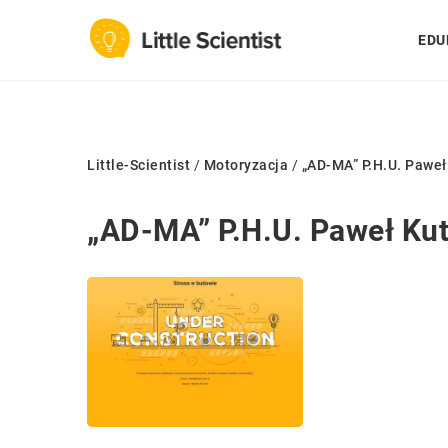
EDU
Little-Scientist
/
Motoryzacja
/
„AD-MA” P.H.U. Paweł
„AD-MA” P.H.U. Paweł Ku