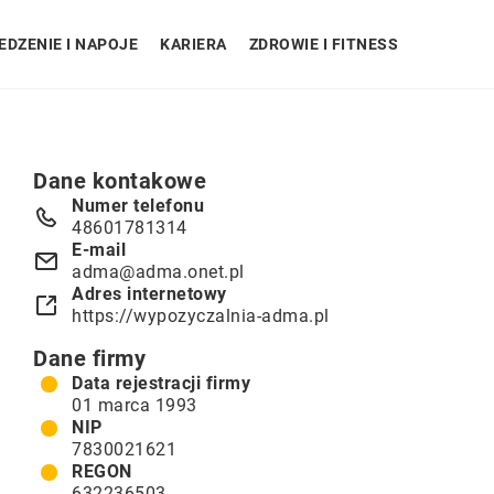
EDZENIE I NAPOJE
KARIERA
ZDROWIE I FITNESS
Dane kontakowe
Numer telefonu
48601781314
E-mail
adma@adma.onet.pl
Adres internetowy
https://wypozyczalnia-adma.pl
Dane firmy
Data rejestracji firmy
01 marca 1993
NIP
7830021621
REGON
632236503