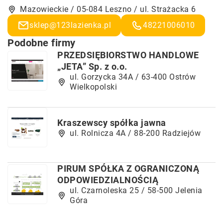
Mazowieckie / 05-084 Leszno / ul. Strażacka 6
sklep@123lazienka.pl
48221006010
Podobne firmy
PRZEDSIĘBIORSTWO HANDLOWE
„JETA” Sp. z o.o.
ul. Gorzycka 34A / 63-400 Ostrów
Wielkopolski
Kraszewscy spółka jawna
ul. Rolnicza 4A / 88-200 Radziejów
PIRUM SPÓŁKA Z OGRANICZONĄ
ODPOWIEDZIALNOŚCIĄ
ul. Czarnoleska 25 / 58-500 Jelenia
Góra