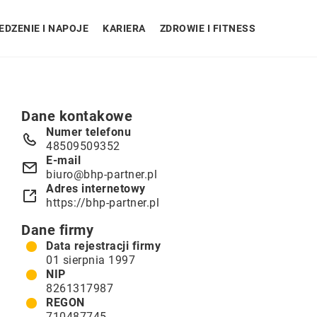
EDZENIE I NAPOJE
KARIERA
ZDROWIE I FITNESS
Dane kontakowe
Numer telefonu
48509509352
E-mail
biuro@bhp-partner.pl
Adres internetowy
https://bhp-partner.pl
Dane firmy
Data rejestracji firmy
01 sierpnia 1997
NIP
8261317987
REGON
710487745