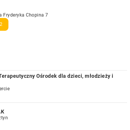
a Fryderyka Chopina 7
2
erapeutyczny Ośrodek dla dzieci, młodzieży i
ercie
AK
ztyn