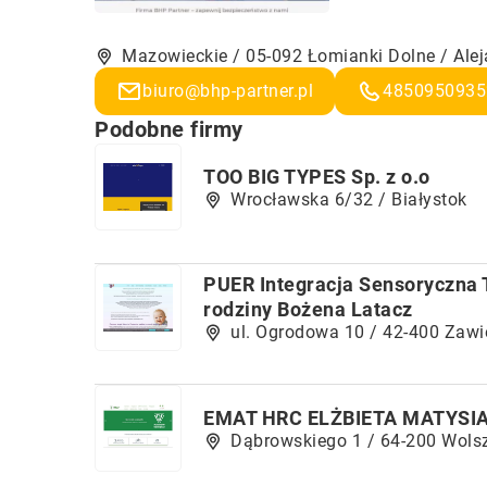
Mazowieckie / 05-092 Łomianki Dolne / Alej
biuro@bhp-partner.pl
4850950935
Podobne firmy
TOO BIG TYPES Sp. z o.o
Wrocławska 6/32 / Białystok
PUER Integracja Sensoryczna T
rodziny Bożena Latacz
ul. Ogrodowa 10 / 42-400 Zawi
EMAT HRC ELŻBIETA MATYSI
Dąbrowskiego 1 / 64-200 Wols