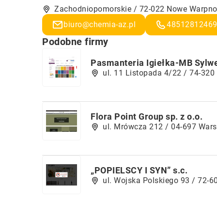
Zachodniopomorskie / 72-022 Nowe Warpno 
biuro@chemia-az.pl
4851281246
Podobne firmy
Pasmanteria Igiełka-MB Sylwe
ul. 11 Listopada 4/22 / 74-320 
Flora Point Group sp. z o.o.
ul. Mrówcza 212 / 04-697 War
„POPIELSCY I SYN” s.c.
ul. Wojska Polskiego 93 / 72-6