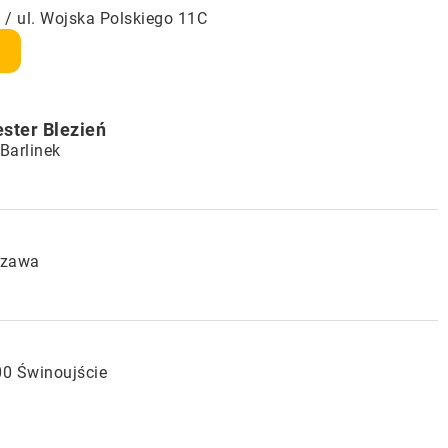
/ ul. Wojska Polskiego 11C
9
ster Blezień
Barlinek
szawa
00 Świnoujście