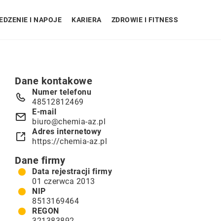
EDZENIE I NAPOJE
KARIERA
ZDROWIE I FITNESS
Dane kontakowe
Numer telefonu
48512812469
E-mail
biuro@chemia-az.pl
Adres internetowy
https://chemia-az.pl
Dane firmy
Data rejestracji firmy
01 czerwca 2013
NIP
8513169464
REGON
321383892