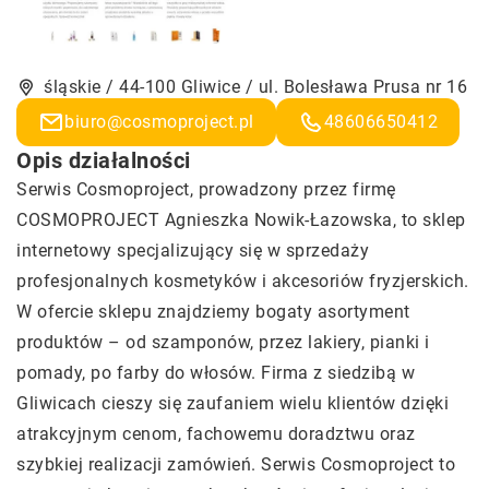
śląskie / 44-100 Gliwice / ul. Bolesława Prusa nr 16
biuro@cosmoproject.pl
48606650412
Opis działalności
Serwis Cosmoproject, prowadzony przez firmę
COSMOPROJECT Agnieszka Nowik-Łazowska, to sklep
internetowy specjalizujący się w sprzedaży
profesjonalnych kosmetyków i akcesoriów fryzjerskich.
W ofercie sklepu znajdziemy bogaty asortyment
produktów – od szamponów, przez lakiery, pianki i
pomady, po farby do włosów. Firma z siedzibą w
Gliwicach cieszy się zaufaniem wielu klientów dzięki
atrakcyjnym cenom, fachowemu doradztwu oraz
szybkiej realizacji zamówień. Serwis Cosmoproject to