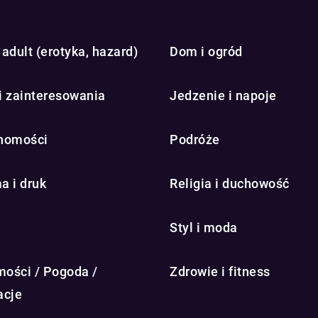
adult (erotyka, hazard)
Dom i ogród
i zainteresowania
Jedzenie i napoje
homości
Podróże
a i druk
Religia i duchowość
Styl i moda
ości / Pogoda /
Zdrowie i fitness
acje