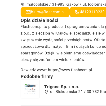
małopolskie / 31-983 Kraków / ul. Igołomsk
biuro@flashcom.pl
48123110230
Opis działalności
Flashcom.pl to producent oprogramowania dla 
z o.o., z siedzibą w Krakowie, specjalizuje się
zwiększenie wydajności przedsiębiorstw. Ofer
sprzedażowe dla małych firm i dużych koncernów
eparagonów. Dzięki wieloletniemu doświadczeni
cieszy się zaufaniem wielu klientów.
Odwiedź www:
https://www.flashcom.pl
Podobne firmy
Trigona Sp. z o.o.
ul. Biskupińska 21 / 30-732 Kr