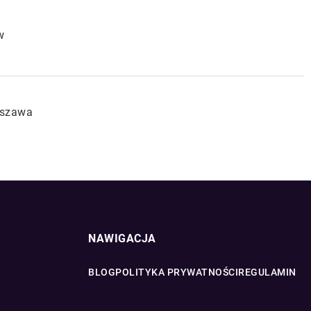
w
rszawa
NAWIGACJA
BLOG
POLITYKA PRYWATNOŚCI
REGULAMIN