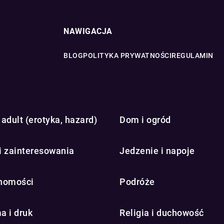
NAWIGACJA
BLOG
POLITYKA PRYWATNOŚCI
REGULAMIN
adult (erotyka, hazard)
Dom i ogród
i zainteresowania
Jedzenie i napoje
homości
Podróże
a i druk
Religia i duchowość