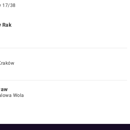
w 17/38
w Rak
 Kraków
ław
talowa Wola