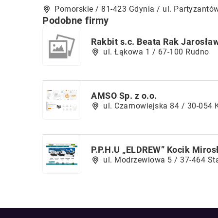
Pomorskie / 81-423 Gdynia / ul. Partyzantó
Podobne firmy
Rakbit s.c. Beata Rak Jarosła
ul. Łąkowa 1 / 67-100 Rudno
AMSO Sp. z o.o.
ul. Czarnowiejska 84 / 30-054
P.P.H.U „ELDREW” Kocik Miros
ul. Modrzewiowa 5 / 37-464 S