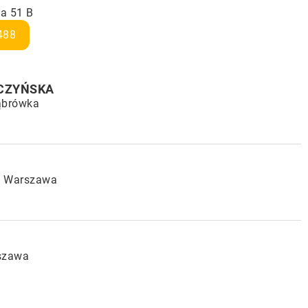
ka 51 B
488
ZCZYŃSKA
Dąbrówka
33 Warszawa
rszawa