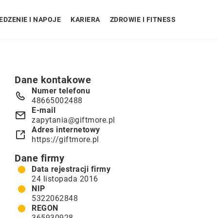
EDZENIE I NAPOJE
KARIERA
ZDROWIE I FITNESS
Dane kontakowe
Numer telefonu
48665002488
E-mail
zapytania@giftmore.pl
Adres internetowy
https://giftmore.pl
Dane firmy
Data rejestracji firmy
24 listopada 2016
NIP
5322062848
REGON
365930928