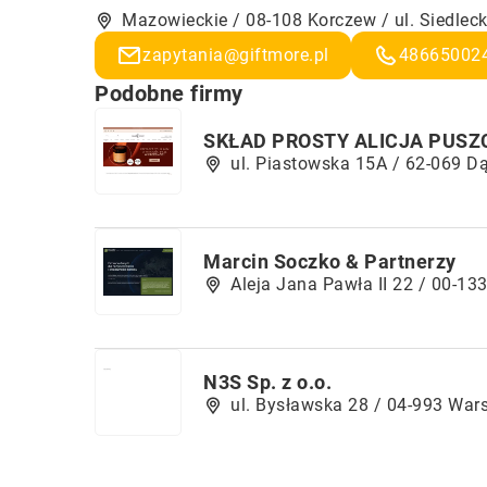
Mazowieckie / 08-108 Korczew / ul. Siedlec
zapytania@giftmore.pl
48665002
Podobne firmy
SKŁAD PROSTY ALICJA PUS
ul. Piastowska 15A / 62-069 
Marcin Soczko & Partnerzy
Aleja Jana Pawła II 22 / 00-1
N3S Sp. z o.o.
ul. Bysławska 28 / 04-993 Wa