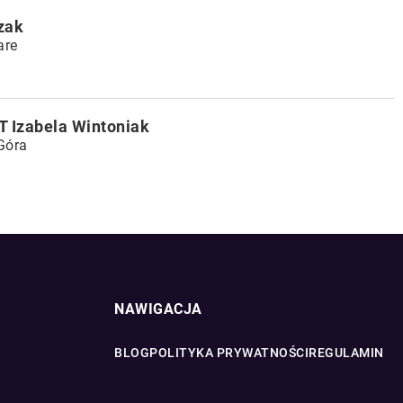
zak
are
T Izabela Wintoniak
 Góra
NAWIGACJA
BLOG
POLITYKA PRYWATNOŚCI
REGULAMIN