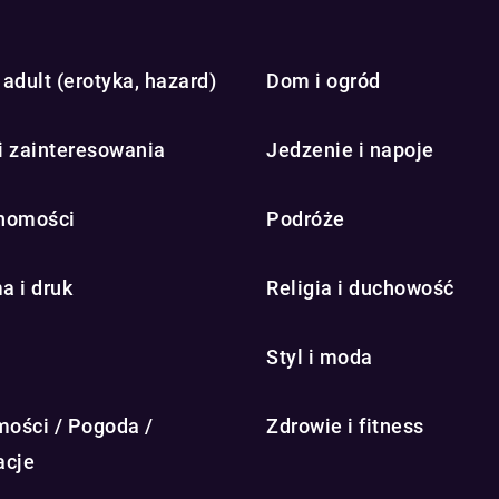
adult (erotyka, hazard)
Dom i ogród
i zainteresowania
Jedzenie i napoje
homości
Podróże
a i druk
Religia i duchowość
Styl i moda
ości / Pogoda /
Zdrowie i fitness
acje