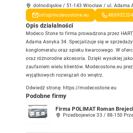
dolnośląskie / 51-143 Wrocław / ul. Adama
info@modecostone.eu
48690220
Opis działalności
Modeco Stone to firma prowadzona przez HART 
Adama Asnyka 34. Specjalizuje się w sprzedaży
konglomeratu oraz spieku kwarcowego. W ofercie
oraz różnorodne akcesoria. Dzięki wysokiej jako
zaufaniem wielu klientów. Modecostone.eu prez
wyjątkowych rozwiązań do wnętrz.
Odwiedź stronę:
https://modecostone.eu
Podobne firmy
Firma POLIMAT Roman Brejec
Przedbojewice 33 / 88-150 Prz