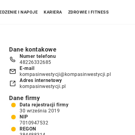
EDZENIE I NAPOJE
KARIERA
ZDROWIE I FITNESS
Dane kontakowe
Numer telefonu
48226332685
E-mail
kompasinwestycji@kompasinwestycji.pl
Adres internetowy
kompasinwestycji.pl
Dane firmy
Data rejestracji firmy
30 września 2019
NIP
7010947532
REGON
384488314