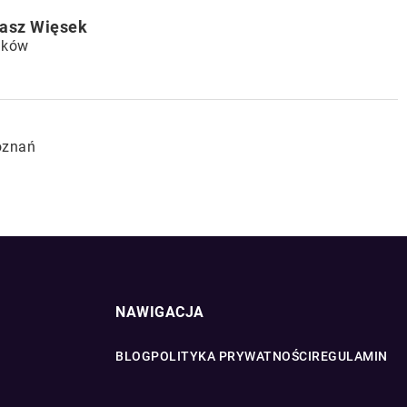
kasz Więsek
uków
oznań
NAWIGACJA
BLOG
POLITYKA PRYWATNOŚCI
REGULAMIN