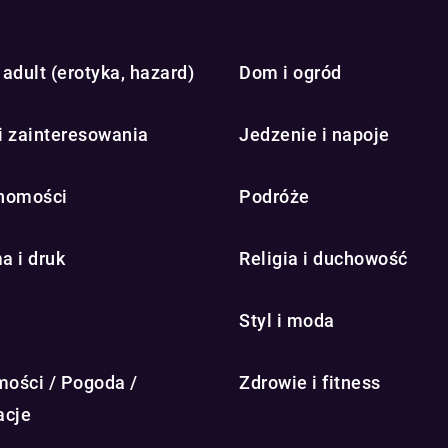
adult (erotyka, hazard)
Dom i ogród
i zainteresowania
Jedzenie i napoje
homości
Podróże
a i druk
Religia i duchowość
Styl i moda
ości / Pogoda /
Zdrowie i fitness
acje