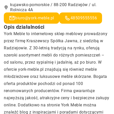
kujawsko-pomorskie / 88-200 Radziejów / ul.
Rolnicza 4A
biuro@york-meble.pl
48509555556
Opis działalności
York Meble to internetowy sklep meblowy prowadzony
przez firmę Kraszewscy Spółka Jawna, z siedzibą w
Radziejowie. Z 30-letnią tradycją na rynku, oferują
szeroki asortyment mebli do różnych pomieszczeń –
od salonu, przez sypialnię i jadalnię, aż po biuro. W
ofercie york-meble.pl znajdują się również meble
młodzieżowe oraz luksusowe meble skórzane. Bogata
oferta produktów pochodzi od ponad 100
renomowanych producentów. Firma gwarantuje
najwyższą jakość, atrakcyjne ceny i bezpieczne zakupy
online. Dodatkowo na stronie York Meble można
znaleźć blog z inspiracjami i poradami dotyczącymi