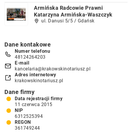
Armińska Radcowie Prawni
Katarzyna Armińska-Waszczyk
ul. Danusi 5/5 / Gdańsk
Dane kontakowe
Numer telefonu
48124264203
E-mail
kancelaria@krakowskinotariusz.pl
Adres internetowy
krakowskinotariusz.pl
Dane firmy
Data rejestracji firmy
11 czerwca 2015
NIP
6312525394
REGON
361749244