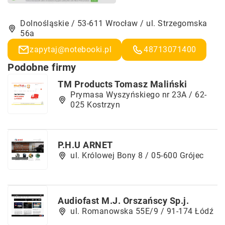
Dolnośląskie / 53-611 Wrocław / ul. Strzegomska
56a
zapytaj@notebooki.pl
48713071400
Podobne firmy
TM Products Tomasz Maliński
Prymasa Wyszyńskiego nr 23A / 62-
025 Kostrzyn
P.H.U ARNET
ul. Królowej Bony 8 / 05-600 Grójec
Audiofast M.J. Orszańscy Sp.j.
ul. Romanowska 55E/9 / 91-174 Łódź