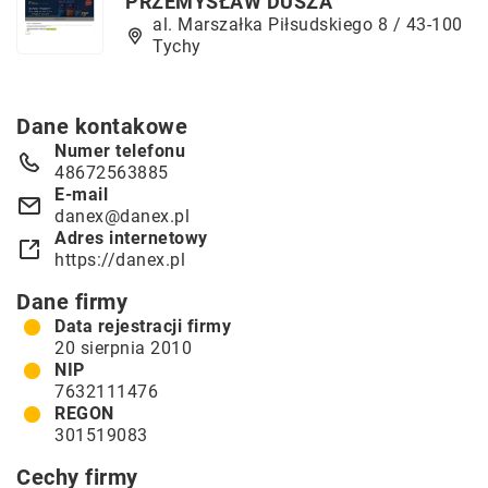
PRZEMYSŁAW DUSZA
al. Marszałka Piłsudskiego 8 / 43-100
Tychy
Dane kontakowe
Numer telefonu
48672563885
E-mail
danex@danex.pl
Adres internetowy
https://danex.pl
Dane firmy
Data rejestracji firmy
20 sierpnia 2010
NIP
7632111476
REGON
301519083
Cechy firmy