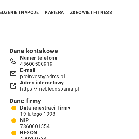
EDZENIE I NAPOJE
KARIERA
ZDROWIE I FITNESS
Dane kontakowe
Numer telefonu
48600500919
E-mail
proinvest@adres.pl
Adres internetowy
https://mebledospania.pl
Dane firmy
Data rejestracji firmy
19 lutego 1998
NIP
7360001554
REGON
490800784