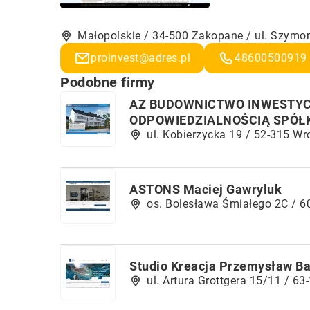
Małopolskie / 34-500 Zakopane / ul. Szymo
proinvest@adres.pl
48600500919
Podobne firmy
AZ BUDOWNICTWO INWESTYC
ODPOWIEDZIALNOŚCIĄ SPÓŁ
ul. Kobierzycka 19 / 52-315 W
ASTONS Maciej Gawryluk
os. Bolesława Śmiałego 2C / 
Studio Kreacja Przemysław B
ul. Artura Grottgera 15/11 / 6