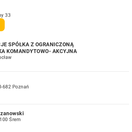
ny 33
JE SPÓŁKA Z OGRANICZONĄ
KA KOMANDYTOWO- AKCYJNA
rocław
60-682 Poznań
azanowski
3-100 Śrem