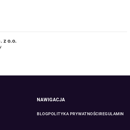
z o.o.
w
NAWIGACJA
BLOG
POLITYKA PRYWATNOŚCI
REGULAMIN