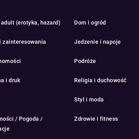
adult (erotyka, hazard)
Dom i ogród
i zainteresowania
Jedzenie i napoje
homości
Podróże
a i druk
Religia i duchowość
Styl i moda
ości / Pogoda /
Zdrowie i fitness
acje