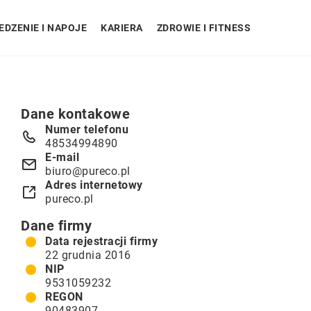
EDZENIE I NAPOJE
KARIERA
ZDROWIE I FITNESS
Dane kontakowe
Numer telefonu
48534994890
E-mail
biuro@pureco.pl
Adres internetowy
pureco.pl
Dane firmy
Data rejestracji firmy
22 grudnia 2016
NIP
9531059232
REGON
90483907