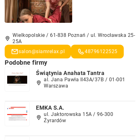
Wielkopolskie / 61-838 Poznań / ul. Wrocławska 25-
25A
salon@siamrelax.pl
48796122525
Podobne firmy
Świątynia Anahata Tantra
al. Jana Pawła II43A/37B / 01-001
Warszawa
EMKA S.A.
ul. Jaktorowska 15A / 96-300
Żyrardów