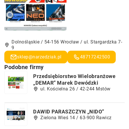
Dolnośląskie / 54-156 Wrocław / ul. Stargardzka 7-
9
sklep@narzedziak.pl
48717242500
Podobne firmy
Przedsiębiorstwo Wielobranżowe
„DEMAR” Marek Dewódzki
ul. Kościelna 26 / 42-244 Mstów
DAWID PARASZCZYN „NIDO”
Zielona Wieś 14 / 63-900 Rawicz