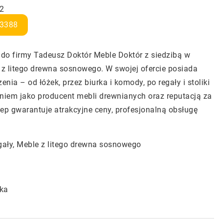
52
3388
 do firmy Tadeusz Doktór Meble Doktór z siedzibą w
 z litego drewna sosnowego. W swojej ofercie posiada
ia – od łóżek, przez biurka i komody, po regały i stoliki
eniem jako producent mebli drewnianych oraz reputacją za
ep gwarantuje atrakcyjne ceny, profesjonalną obsługę
gały, Meble z litego drewna sosnowego
ska