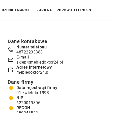
EDZENIE I NAPOJE
KARIERA
ZDROWIE I FITNESS
Dane kontakowe
Numer telefonu
48722233388
E-mail
sklep@mebledoktor24.pl
Adres internetowy
mebledoktor24.pl
Dane firmy
Data rejestracji firmy
01 kwietnia 1993
NIP
6220019306
REGON
250248522