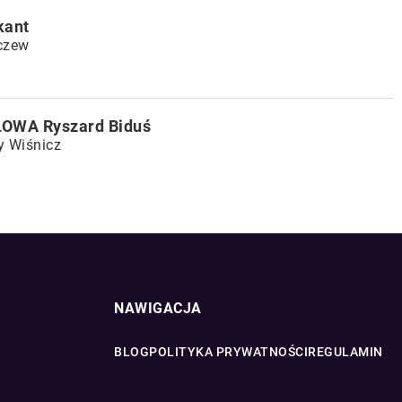
kant
czew
WA Ryszard Biduś
y Wiśnicz
NAWIGACJA
BLOG
POLITYKA PRYWATNOŚCI
REGULAMIN