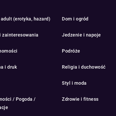
adult (erotyka, hazard)
Dom i ogród
i zainteresowania
Jedzenie i napoje
homości
Podróże
a i druk
Religia i duchowość
Styl i moda
ości / Pogoda /
Zdrowie i fitness
acje