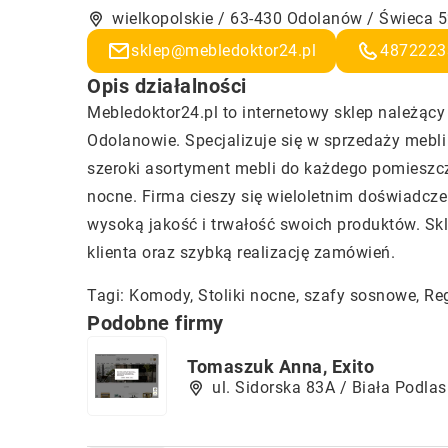
wielkopolskie / 63-430 Odolanów / Świeca 
sklep@mebledoktor24.pl
4872223
Opis działalności
Mebledoktor24.pl to internetowy sklep należący
Odolanowie. Specjalizuje się w sprzedaży mebli
szeroki asortyment mebli do każdego pomieszczen
nocne. Firma cieszy się wieloletnim doświadcz
wysoką jakość i trwałość swoich produktów. Skl
klienta oraz szybką realizację zamówień.
Tagi: Komody, Stoliki nocne,
szafy sosnowe
, Re
Podobne firmy
Tomaszuk Anna, Exito
ul. Sidorska 83A / Biała Podla