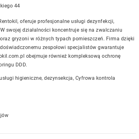
skiego 44
Rentokil
, oferuje profesjonalne usługi dezynfekcji,
i. W swojej działalności koncentruje się na zwalczaniu
oraz gryzoni w różnych typach pomieszczeń. Firma dzięki
i doświadczonemu zespołowi specjalistów gwarantuje
tokil.com.pl obejmuje również kompleksową ochronę
oringu DDD.
usługi higieniczne, dezynsekcja, Cyfrowa kontrola
ejów