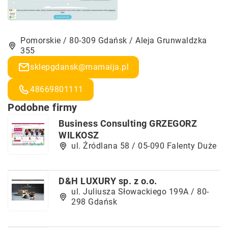
Pomorskie / 80-309 Gdańsk / Aleja Grunwaldzka
355
sklepgdansk@mamaija.pl
48669801111
Podobne firmy
Business Consulting GRZEGORZ
WILKOSZ
ul. Źródlana 58 / 05-090 Falenty Duże
D&H LUXURY sp. z o.o.
ul. Juliusza Słowackiego 199A / 80-
298 Gdańsk