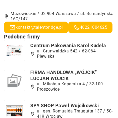
Mazowieckie / 02-904 Warszawa / ul. Bernardyńska
16C/147
kontakt@talentbridge.pl
48221004625
Podobne firmy
Centrum Pakowania Karol Kudela
ul. Grunwaldzka 542 / 62-064
Plewiska
FIRMA HANDLOWA „WÓJCIK”
LUCJAN WÓJCIK
ul. Mikołaja Kopernika 4 / 32-100
Proszowice
SPY SHOP Paweł Wujcikowski
ul. gen. Romualda Traugutta 137 / 50-
419 Wrocław