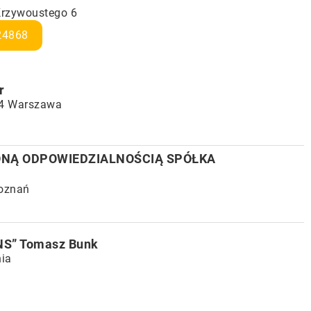
Krzywoustego 6
24868
r
04 Warszawa
ONĄ ODPOWIEDZIALNOŚCIĄ SPÓŁKA
Poznań
NS” Tomasz Bunk
nia