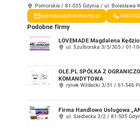
Pomorskie / 81-035 Gdynia / ul. Bolesława 
sprzedaz@dobretasmy.pl
486036
Podobne firmy
LOVEMADE Magdalena Kędzio
ul. Szulborska 3/5/305 / 01-1
OLE.PL SPÓŁKA Z OGRANICZ
KOMANDYTOWA
rynek Wildecki 3/51 / 61-546 
Firma Handlowo Usługowa „A
ul. Siedlecka 3/2 / 81-505 Gdy