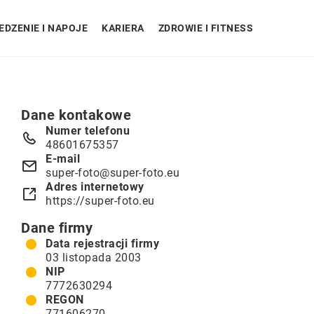
EDZENIE I NAPOJE
KARIERA
ZDROWIE I FITNESS
Dane kontakowe
Numer telefonu
48601675357
E-mail
super-foto@super-foto.eu
Adres internetowy
https://super-foto.eu
Dane firmy
Data rejestracji firmy
03 listopada 2003
NIP
7772630294
REGON
771606270