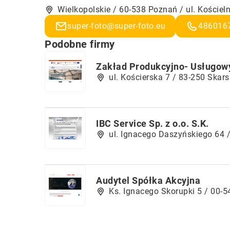
Wielkopolskie / 60-538 Poznań / ul. Kościel
super-foto@super-foto.eu
486016
Podobne firmy
Zakład Produkcyjno- Usługow
ul. Kościerska 7 / 83-250 Skar
IBC Service Sp. z o.o. S.K.
ul. Ignacego Daszyńskiego 64 
Audytel Spółka Akcyjna
Ks. Ignacego Skorupki 5 / 00-