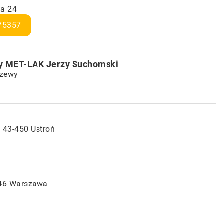
na 24
75357
y MET-LAK Jerzy Suchomski
szewy
/ 43-450 Ustroń
546 Warszawa