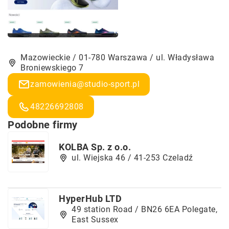
Mazowieckie / 01-780 Warszawa / ul. Władysława
Broniewskiego 7
zamowienia@studio-sport.pl
48226692808
Podobne firmy
KOLBA Sp. z o.o.
ul. Wiejska 46 / 41-253 Czeladź
HyperHub LTD
49 station Road / BN26 6EA Polegate,
East Sussex