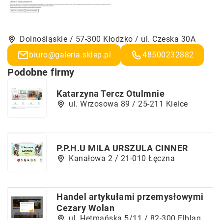
Dolnośląskie / 57-300 Kłodzko / ul. Czeska 30A
biuro@galeria.sklep.pl
48500232882
Podobne firmy
Katarzyna Tercz Otulmnie
ul. Wrzosowa 89 / 25-211 Kielce
P.P.H.U MILA URSZULA CINNER
Kanałowa 2 / 21-010 Łęczna
Handel artykułami przemysłowymi
Cezary Wolan
ul. Hetmańska 5/11 / 82-300 Elbląg