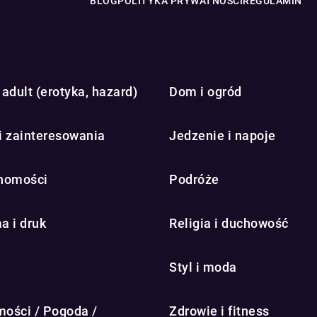
BLOG
POLITYKA PRYWATNOŚCI
REGULAMIN
adult (erotyka, hazard)
Dom i ogród
i zainteresowania
Jedzenie i napoje
homości
Podróże
a i druk
Religia i duchowość
Styl i moda
ości / Pogoda /
Zdrowie i fitness