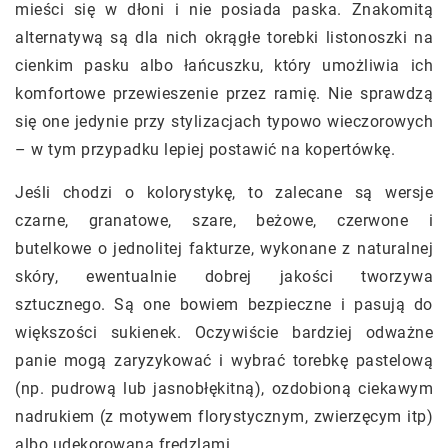
mieści się w dłoni i nie posiada paska. Znakomitą
alternatywą są dla nich okrągłe torebki listonoszki na
cienkim pasku albo łańcuszku, który umożliwia ich
komfortowe przewieszenie przez ramię. Nie sprawdzą
się one jedynie przy stylizacjach typowo wieczorowych
– w tym przypadku lepiej postawić na kopertówkę.
Jeśli chodzi o kolorystykę, to zalecane są wersje
czarne, granatowe, szare, beżowe, czerwone i
butelkowe o jednolitej fakturze, wykonane z naturalnej
skóry, ewentualnie dobrej jakości tworzywa
sztucznego. Są one bowiem bezpieczne i pasują do
większości sukienek. Oczywiście bardziej odważne
panie mogą zaryzykować i wybrać torebkę pastelową
(np. pudrową lub jasnobłękitną), ozdobioną ciekawym
nadrukiem (z motywem florystycznym, zwierzęcym itp)
albo udekorowaną frędzlami.