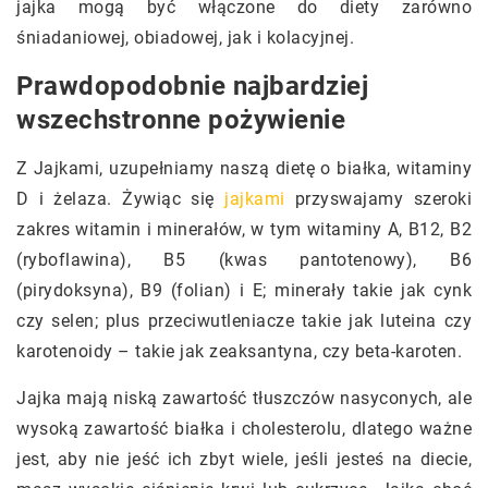
jajka mogą być włączone do diety zarówno
śniadaniowej, obiadowej, jak i kolacyjnej.
Prawdopodobnie najbardziej
wszechstronne pożywienie
Z Jajkami, uzupełniamy naszą dietę o białka, witaminy
D i żelaza. Żywiąc się
jajkami
przyswajamy szeroki
zakres witamin i minerałów, w tym witaminy A, B12, B2
(ryboflawina), B5 (kwas pantotenowy), B6
(pirydoksyna), B9 (folian) i E; minerały takie jak cynk
czy selen; plus przeciwutleniacze takie jak luteina czy
karotenoidy – takie jak zeaksantyna, czy beta-karoten.
Jajka mają niską zawartość tłuszczów nasyconych, ale
wysoką zawartość białka i cholesterolu, dlatego ważne
jest, aby nie jeść ich zbyt wiele, jeśli jesteś na diecie,