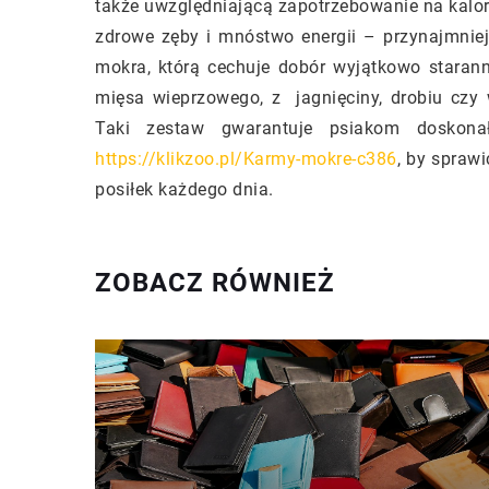
także uwzględniającą zapotrzebowanie na kalori
zdrowe zęby i mnóstwo energii – przynajmnie
mokra, którą cechuje dobór wyjątkowo stara
mięsa wieprzowego, z jagnięciny, drobiu czy
Taki zestaw gwarantuje psiakom doskona
https://klikzoo.pl/Karmy-mokre-c386
, by spraw
posiłek każdego dnia.
ZOBACZ RÓWNIEŻ