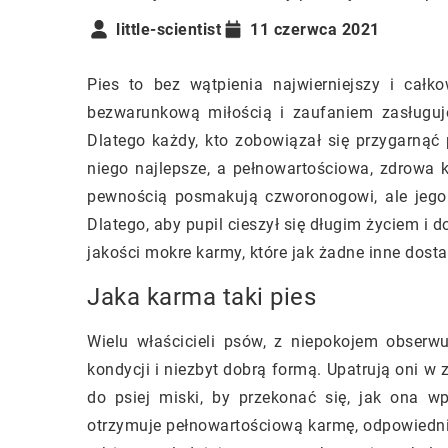
little-scientist
11 czerwca 2021
Pies to bez wątpienia najwierniejszy i całk
bezwarunkową miłością i zaufaniem zasługuje
Dlatego każdy, kto zobowiązał się przygarnąć
niego najlepsze, a pełnowartościowa, zdrowa k
pewnością posmakują czworonogowi, ale jego
Dlatego, aby pupil cieszył się długim życiem i
jakości mokre karmy, które jak żadne inne dos
Jaka karma taki pies
Wielu właścicieli psów, z niepokojem obserw
kondycji i niezbyt dobrą formą. Upatrują oni w
do psiej miski, by przekonać się, jak ona w
otrzymuje pełnowartościową karmę, odpowiednio