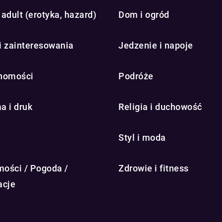
adult (erotyka, hazard)
Dom i ogród
i zainteresowania
Jedzenie i napoje
homości
Podróże
a i druk
Religia i duchowość
Styl i moda
ości / Pogoda /
Zdrowie i fitness
acje