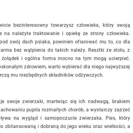
owicie bezinteresowny towarzysz człowieka, który swoją
 na należyte traktowanie i opiekę ze strony człowieka.
 pod swój dach psiaka, powinien ofiarować mu to, co dla
arma bez wątpienia do takich należy. Resztki ze stołu, z
 żołądek i ogólna forma mocno na tym mogą ucierpieć.
 doskonałym zdrowiem, warto wybierać dla niego najwyższej
tarczą mu niezbędnych składników odżywczych.
uje swoje zwierzaki, martwiąc się ich nadwagą, brakiem
 zachowaniu pupila rozmaitych chorób, a wystarczy zajrzeć
pływa na wygląd i samopoczucie zwierzaka. Pies, który
 zbilansowaną i dobraną do jego wieku oraz wielkości, a