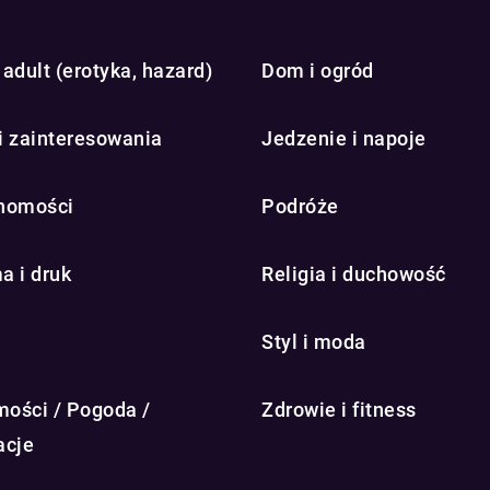
adult (erotyka, hazard)
Dom i ogród
i zainteresowania
Jedzenie i napoje
homości
Podróże
a i druk
Religia i duchowość
Styl i moda
ości / Pogoda /
Zdrowie i fitness
acje