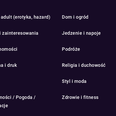
adult (erotyka, hazard)
Dom i ogród
i zainteresowania
Jedzenie i napoje
homości
Podróże
a i druk
Religia i duchowość
Styl i moda
ości / Pogoda /
Zdrowie i fitness
acje